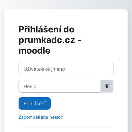
Přejít k hlavnímu obsahu
Přihlášení do
prumkadc.cz -
moodle
Uživatelské jméno
Heslo
Přihlášení
Zapomněli jste heslo?